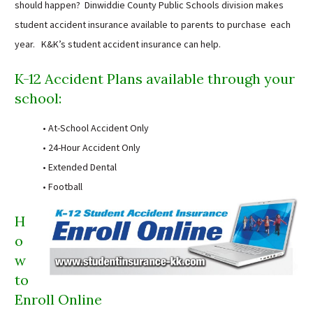
should happen? Dinwiddie County Public Schools division makes
Sutherland Elementary
student accident insurance available to parents to purchase each
Staff Intranet
year. K&K’s student accident insurance can help.
Campus - Staff
K-12 Accident Plans available through your
SmartFind Express Staff
school:
Absence Mgt
Keynet Portal
• At-School Accident Only
Staff Help Desk
• 24-Hour Accident Only
TimeClock Plus
• Extended Dental
• Football
H
o
w
to
Enroll Online