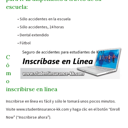
escuela:
• Sólo accidentes en la escuela
• Sólo accidentes, 24 horas
• Dental extendido
• Fútbol
C
ó
m
o
inscribirse en línea
Inscribirse en línea es fácil y sólo le tomará unos pocos minutos.
Visite www.studentinsurance-kk.com y haga clic en el botón “Enroll
Now” (“Inscribirse ahora”).